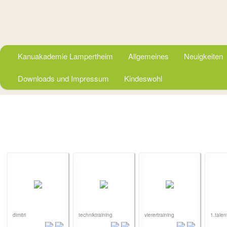
Kanuakademie Lampertheim
Allgemeines
Neuigkeiten
Downloads und Impressum
Kindeswohl
dimitri
techniktraining
vierertraining
1.talen