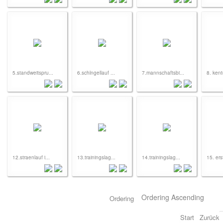
5.standweitspru...
6.schlngellauf ...
7.mannschaftsbi...
8. kent
12.straenlauf i...
13.trainingslag...
14.trainingslag...
15. ers
Ordering
Start
Zurück